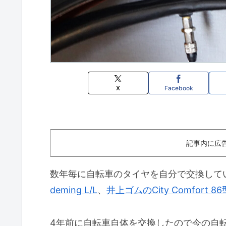
X
Facebook
記事内に広
数年毎に自転車のタイヤを自分で交換して
deming L/L
、
井上ゴムのCity Comfort 86
4年前に自転車自体を交換したので今の自