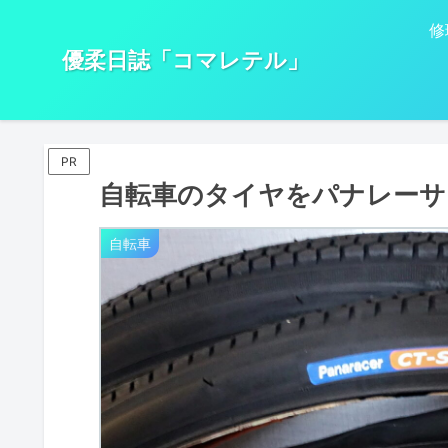
修
優柔日誌「コマレテル」
PR
自転車のタイヤをパナレーサー
自転車