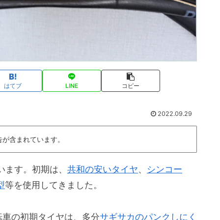
はてブ
LINE
コピー
2022.09.29
告が含まれています。
います。初期は、
共和の
安い
タイヤ
、
シンコー
型
等を使用してきました。
転車の初期タイヤは、多分
サギサカのパンクしにく