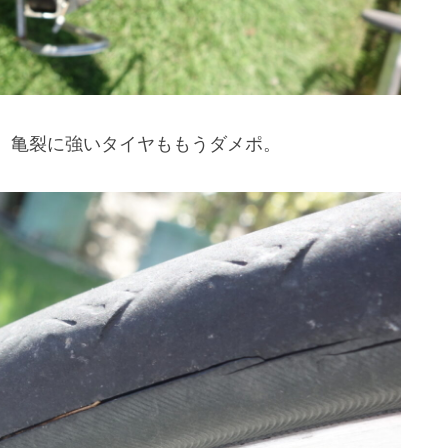
。亀裂に強いタイヤももうダメポ。