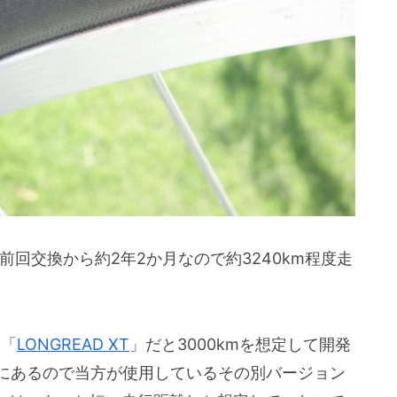
て前回交換から約2年2か月なので約3240km程度走
る「
LONGREAD XT
」だと3000kmを想定して開発
にあるので当方が使用しているその別バージョン