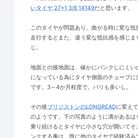
いタイヤ 27×1 3/8 14149
だと思います。
このタイヤが問題あり。曲がる時に変な抵
走行するとまた、違う変な抵抗感を感じま
じ。
地面との接地面は、確かにパンクしにくい
になっている為にタイヤ側面のチューブに
です。3～4か月程度で。バリも多いし。
その後
ブリジストンのLONGREAD
に変え
のようです。下の写真のように溝があるは
乗り続けるとタイヤに小さな穴が開いてそ
ンクする事は、既に他のタイヤで経験済み