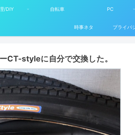
理/DIY
自転車
PC
時事ネタ
プライバ
CT-styleに自分で交換した。