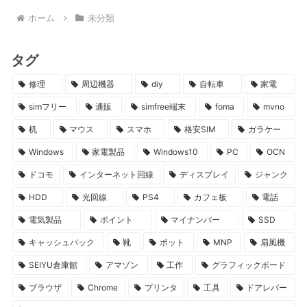
ホーム
未分類
タグ
修理
周辺機器
diy
自転車
家電
simフリー
通販
simfree端末
foma
mvno
机
マウス
スマホ
格安SIM
ガラケー
Windows
家電製品
Windows10
PC
OCN
ドコモ
インターネット回線
ディスプレイ
ジャンク
HDD
光回線
PS4
カフェ板
電話
電気製品
ポイント
マイナンバー
SSD
キャッシュバック
靴
ポット
MNP
扇風機
SEIYU倉庫館
アマゾン
工作
グラフィックボード
ブラウザ
Chrome
プリンタ
工具
ドアレバー