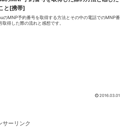
こと[携帯]
auのMNP予約番号を取得する方法とその中の電話でのMNP番
号取得した際の流れと感想です。
2016.03.01
ンサーリンク