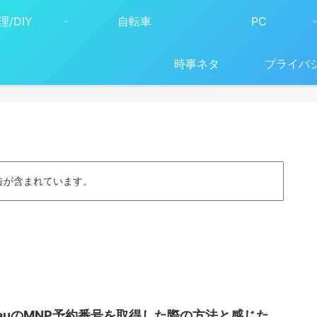
理/DIY
自転車
PC
時事ネタ
プライバ
告が含まれています。
auのMNP予約番号を取得した際の方法と感じた