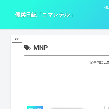
修
優柔日誌「コマレテル」
PR
MNP
記事内に広
携帯/スマホ