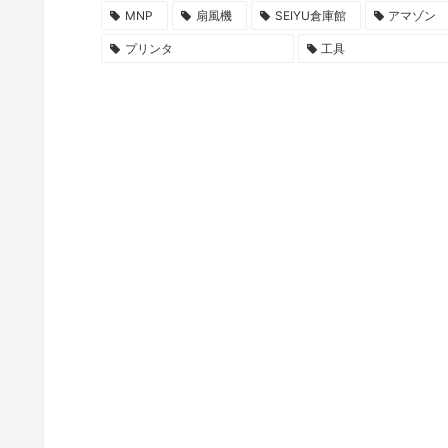
MNP
扇風機
SEIYU倉庫館
アマゾン
プリンタ
工具