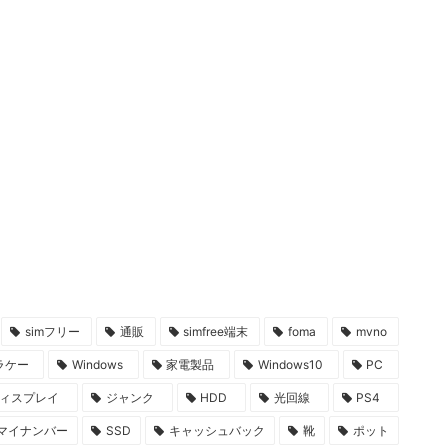
simフリー
通販
simfree端末
foma
mvno
ラケー
Windows
家電製品
Windows10
PC
ィスプレイ
ジャンク
HDD
光回線
PS4
マイナンバー
SSD
キャッシュバック
靴
ポット