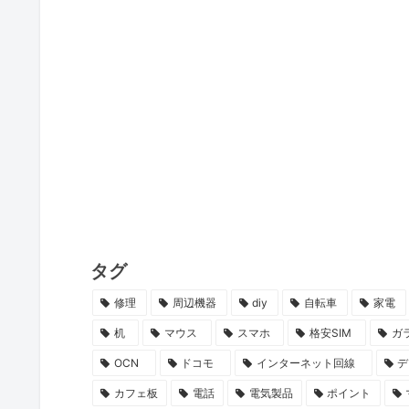
タグ
修理
周辺機器
diy
自転車
家電
机
マウス
スマホ
格安SIM
ガ
OCN
ドコモ
インターネット回線
デ
カフェ板
電話
電気製品
ポイント