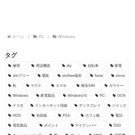
ホーム
PC
Windows
タグ
修理
周辺機器
diy
自転車
家電
simフリー
通販
simfree端末
foma
mvno
机
マウス
スマホ
格安SIM
ガラケー
Windows
家電製品
Windows10
PC
OCN
ドコモ
インターネット回線
ディスプレイ
ジャンク
HDD
光回線
PS4
カフェ板
電話
電気製品
ポイント
マイナンバー
SSD