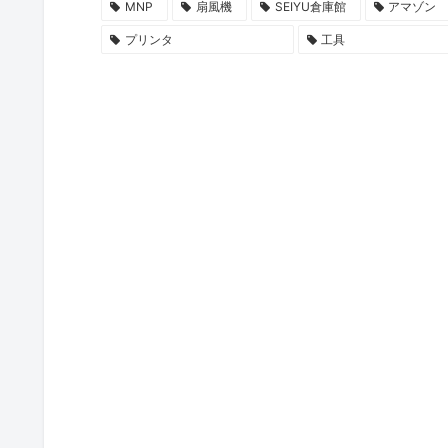
MNP
扇風機
SEIYU倉庫館
アマゾン
プリンタ
工具