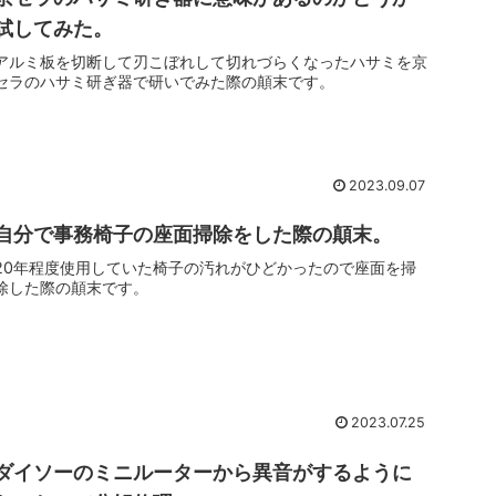
試してみた。
アルミ板を切断して刃こぼれして切れづらくなったハサミを京
セラのハサミ研ぎ器で研いでみた際の顛末です。
2023.09.07
自分で事務椅子の座面掃除をした際の顛末。
20年程度使用していた椅子の汚れがひどかったので座面を掃
除した際の顛末です。
2023.07.25
ダイソーのミニルーターから異音がするように