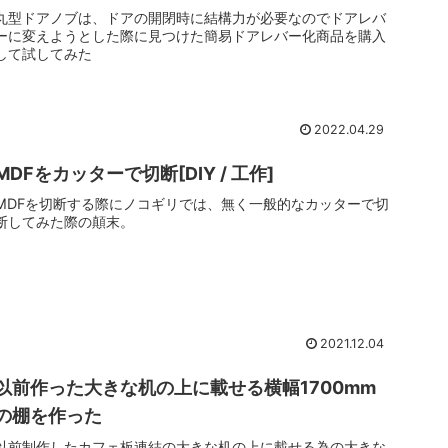
丸型ドアノブは、ドアの開閉時に結構力が必要なのでドアレバ
ーに変えようとした際に見つけた簡易ドアレバー化商品を購入
して試してみた
2022.04.29
MDFをカッターで切断[DIY / 工作]
MDFを切断する際にノコギリでは、無く一般的なカッターで切
断してみた際の顛末。
2021.12.04
以前作った大きな机の上に載せる横幅1700mm
の棚を作った
以前制作したカフェ板連結の大きな机の上に載せる為の大きな