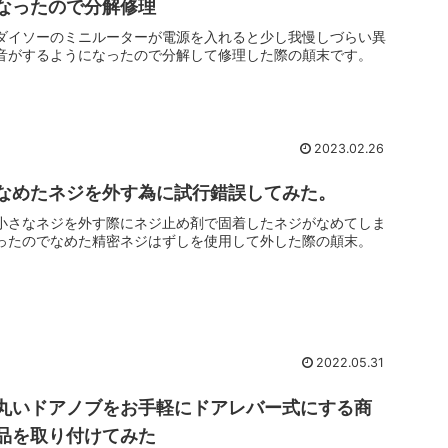
なったので分解修理
ダイソーのミニルーターが電源を入れると少し我慢しづらい異
音がするようになったので分解して修理した際の顛末です。
2023.02.26
なめたネジを外す為に試行錯誤してみた。
小さなネジを外す際にネジ止め剤で固着したネジがなめてしま
ったのでなめた精密ネジはずしを使用して外した際の顛末。
2022.05.31
丸いドアノブをお手軽にドアレバー式にする商
品を取り付けてみた