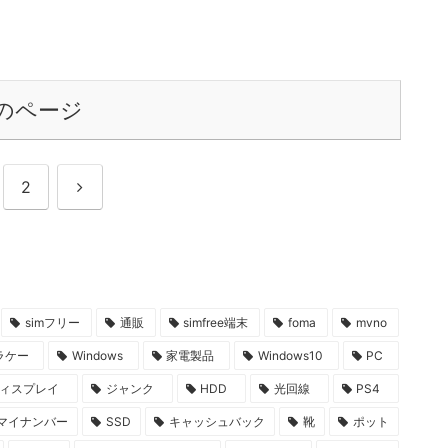
のページ
次
2
へ
simフリー
通販
simfree端末
foma
mvno
ラケー
Windows
家電製品
Windows10
PC
ィスプレイ
ジャンク
HDD
光回線
PS4
マイナンバー
SSD
キャッシュバック
靴
ポット