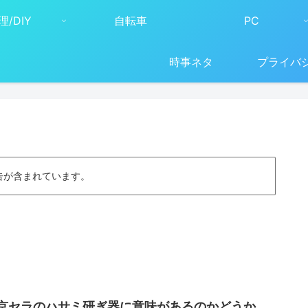
理/DIY
自転車
PC
時事ネタ
プライバ
告が含まれています。
京セラのハサミ研ぎ器に意味があるのかどうか