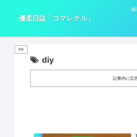
修
優柔日誌「コマレテル」
PR
diy
記事内に広
DIY