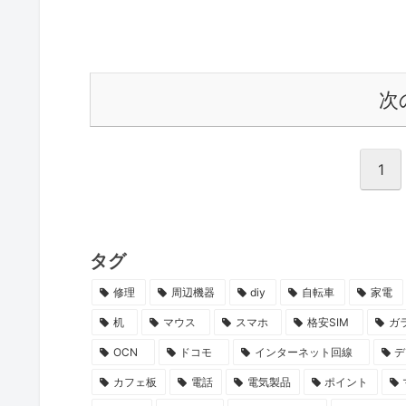
次
1
タグ
修理
周辺機器
diy
自転車
家電
机
マウス
スマホ
格安SIM
ガ
OCN
ドコモ
インターネット回線
デ
カフェ板
電話
電気製品
ポイント