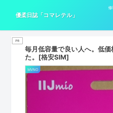
修
優柔日誌「コマレテル」
PR
毎月低容量で良い人へ。低価
た。[格安SIM]
MVNO