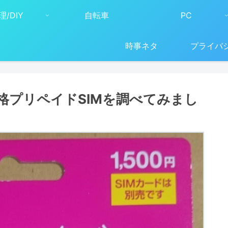
理/DIY
自転車
PC
時事ネタ
プライバ
格プリペイドSIMを調べてみまし