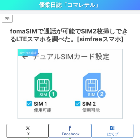
優柔日誌「コマレテル」
PR
fomaSIMで通話が可能でSIM2枚挿しでき
るLTEスマホを調べた。[simfreeスマホ]
simfree端末
X
Facebook
はてブ