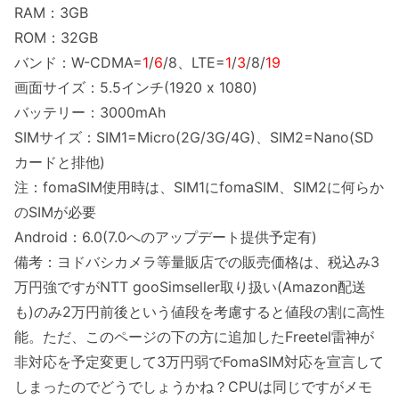
RAM：3GB
ROM：32GB
バンド：W-CDMA=
1
/
6
/8、LTE=
1
/
3
/8/
19
画面サイズ：5.5インチ(1920 x 1080)
バッテリー：3000mAh
SIMサイズ：SIM1=Micro(2G/3G/4G)、SIM2=Nano(SD
カードと排他)
注：fomaSIM使用時は、SIM1にfomaSIM、SIM2に何らか
のSIMが必要
Android：6.0(7.0へのアップデート提供予定有)
備考：ヨドバシカメラ等量販店での販売価格は、税込み3
万円強ですがNTT gooSimseller取り扱い(Amazon配送
も)のみ2万円前後という値段を考慮すると値段の割に高性
能。ただ、このページの下の方に追加したFreetel雷神が
非対応を予定変更して3万円弱でFomaSIM対応を宣言して
しまったのでどうでしょうかね？CPUは同じですがメモ