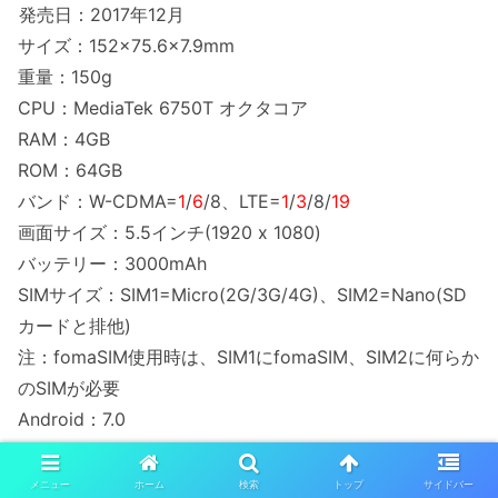
発売日：2017年12月
サイズ：152×75.6×7.9mm
重量：150g
CPU：MediaTek 6750T オクタコア
RAM：4GB
ROM：64GB
バンド：W-CDMA=
1
/
6
/8、LTE=
1
/
3
/8/
19
画面サイズ：5.5インチ(1920 x 1080)
バッテリー：3000mAh
SIMサイズ：SIM1=Micro(2G/3G/4G)、SIM2=Nano(SD
カードと排他)
注：fomaSIM使用時は、SIM1にfomaSIM、SIM2に何らか
のSIMが必要
Android：7.0
NFC：無
電子コンパス：有
メニュー
ホーム
検索
トップ
サイドバー