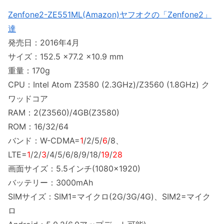
Zenfone2-ZE551ML(Amazon)
ヤフオクの「Zenfone2」
達
発売日：2016年4月
サイズ：152.5 ×77.2 ×10.9 mm
重量：170g
CPU：Intel Atom Z3580 (2.3GHz)/Z3560 (1.8GHz) ク
ワッドコア
RAM：2(Z3560)/4GB(Z3580)
ROM：16/32/64
バンド：W-CDMA=
1
/2/5/
6
/8、
LTE=
1
/2/
3
/4/5/6/8/9/18/
19
/
28
画面サイズ：5.5インチ(1080×1920)
バッテリー：3000mAh
SIMサイズ：SIM1=マイクロ(2G/3G/4G)、SIM2=マイク
ロ