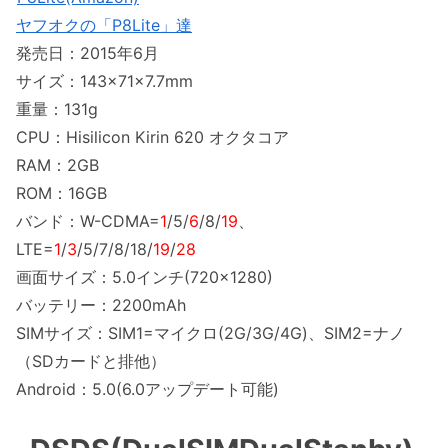
ヤフオクの「P8Lite」達
発売日：2015年6月
サイズ：143×71×7.7mm
重量：131g
CPU：Hisilicon Kirin 620 オクタコア
RAM：2GB
ROM：16GB
バンド：W-CDMA=
1
/5/
6
/8/
19
、
LTE=
1
/
3
/5/7/8/18/
19
/
28
画面サイズ：5.0インチ(720×1280)
バッテリー：2200mAh
SIMサイズ：SIM1=マイクロ(2G/3G/4G)、SIM2=ナノ
（SDカードと排他）
Android：5.0(6.0アップデート可能)