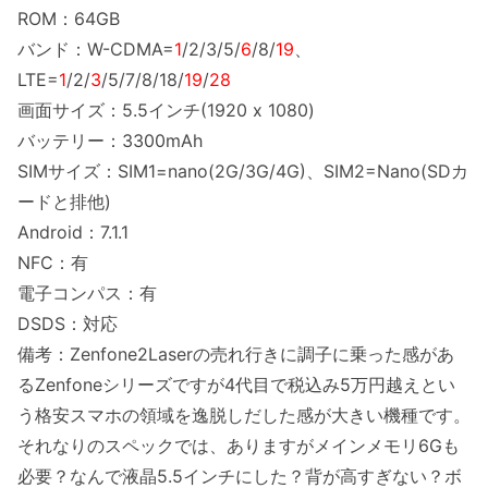
ROM：64GB
バンド：W-CDMA=
1
/2/3/5/
6
/8/
19
、
LTE=
1
/2/
3
/5/7/8/18/
19
/
28
画面サイズ：5.5インチ(1920 x 1080)
バッテリー：3300mAh
SIMサイズ：SIM1=nano(2G/3G/4G)、SIM2=Nano(SDカ
ードと排他)
Android：7.1.1
NFC：有
電子コンパス：有
DSDS：対応
備考：Zenfone2Laserの売れ行きに調子に乗った感があ
るZenfoneシリーズですが4代目で税込み5万円越えとい
う格安スマホの領域を逸脱しだした感が大きい機種です。
それなりのスペックでは、ありますがメインメモリ6Gも
必要？なんで液晶5.5インチにした？背が高すぎない？ボ