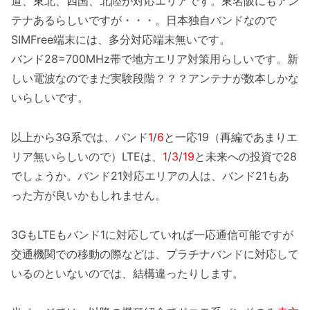
道、東北、四国、北陸が対応エリアです。東名阪にもアン
テナあるらしいですが・・・。日本独自バンドなので
SIMFree端末には、多分対応端末無いです。
バンド28=700MHz帯で地方エリア対策用らしいです。新
しい電波なのでまだ実験段階？？？アンテナが数本しかな
いらしいです。
以上から3G系では、バンド
1
/
6
と一応19（再編であまりエ
リア無いらしいので）LTEは、
1
/
3
/
19
と未来への投資で28
でしょうか。バンド21対応エリアの人は、バンド21もあ
った方が良いかもしれません。
3GもLTEもバンド1に対応していれば一応通信可能ですが
交通機関での移動の際などは、プラチナバンドに対応して
いるのといないのでは、結構違ったりします。