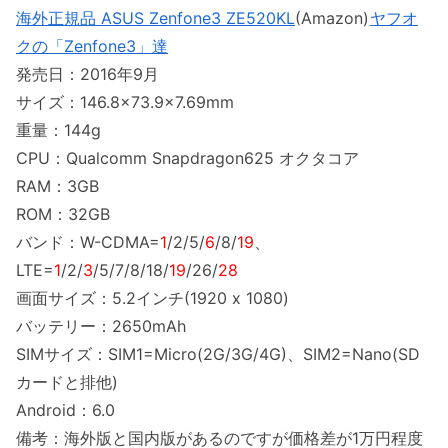
海外正規品 ASUS Zenfone3 ZE520KL
(Amazon)
ヤフオ
クの「Zenfone3」達
発売日：2016年9月
サイズ：146.8×73.9×7.69mm
重量：144g
CPU：Qualcomm Snapdragon625 オクタコア
RAM：3GB
ROM：32GB
バンド：W-CDMA=
1
/2/5/
6
/8/
19
、
LTE=
1
/2/
3
/5/7/8/18/
19
/26/
28
画面サイズ：5.2インチ(1920 x 1080)
バッテリー：2650mAh
SIMサイズ：SIM1=Micro(2G/3G/4G)、SIM2=Nano(SD
カードと排他)
Android：6.0
備考：海外版と国内版があるのですが価格差が1万円程度