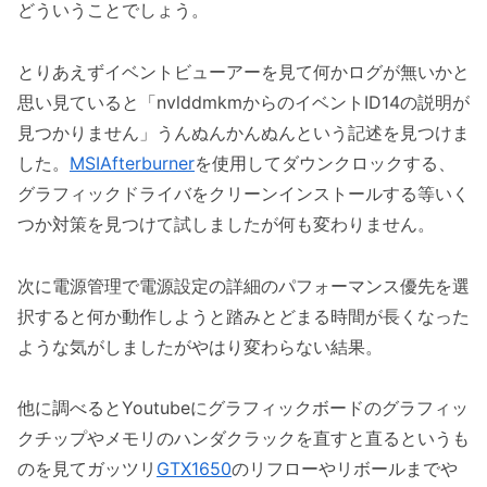
どういうことでしょう。
とりあえずイベントビューアーを見て何かログが無いかと
思い見ていると「nvlddmkmからのイベントID14の説明が
見つかりません」うんぬんかんぬんという記述を見つけま
した。
MSIAfterburner
を使用してダウンクロックする、
グラフィックドライバをクリーンインストールする等いく
つか対策を見つけて試しましたが何も変わりません。
次に電源管理で電源設定の詳細のパフォーマンス優先を選
択すると何か動作しようと踏みとどまる時間が長くなった
ような気がしましたがやはり変わらない結果。
他に調べるとYoutubeにグラフィックボードのグラフィッ
クチップやメモリのハンダクラックを直すと直るというも
のを見てガッツリ
GTX1650
のリフローやリボールまでや