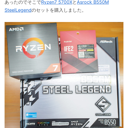
あったのでそこで
Ryzen7 5700X
と
Asrock B550M
SteelLegend
のセットを購入しました。