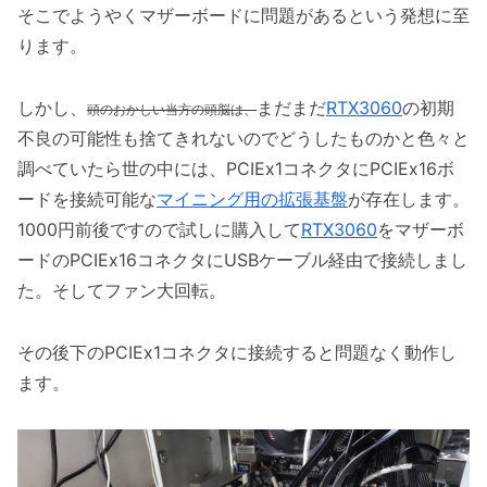
そこでようやくマザーボードに問題があるという発想に至
ります。
しかし、
まだまだ
RTX3060
の初期
頭のおかしい当方の頭脳は、
不良の可能性も捨てきれないのでどうしたものかと色々と
調べていたら世の中には、PCIEx1コネクタにPCIEx16ボ
ードを接続可能な
マイニング用の拡張基盤
が存在します。
1000円前後ですので試しに購入して
RTX3060
をマザーボ
ードのPCIEx16コネクタにUSBケーブル経由で接続しまし
た。そしてファン大回転。
その後下のPCIEx1コネクタに接続すると問題なく動作し
ます。