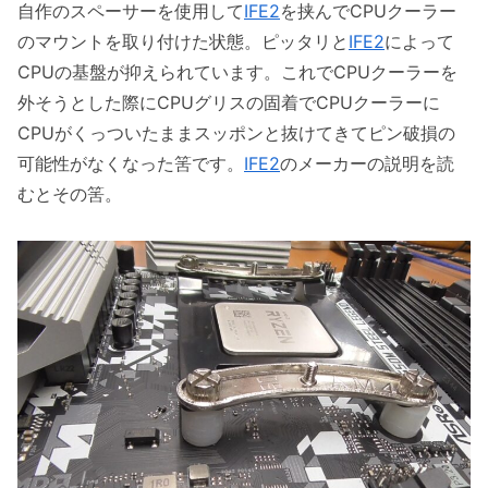
自作のスペーサーを使用して
IFE2
を挟んでCPUクーラー
のマウントを取り付けた状態。ピッタリと
IFE2
によって
CPUの基盤が抑えられています。これでCPUクーラーを
外そうとした際にCPUグリスの固着でCPUクーラーに
CPUがくっついたままスッポンと抜けてきてピン破損の
可能性がなくなった筈です。
IFE2
のメーカーの説明を読
むとその筈。