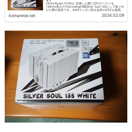
CPUをRyzen 5700xに交換した際にCPUクーラーを
135mm高さのThermalright製Silver Soul 135にして取り付
けた際の顛末です。AM4スッポン防止金具のIFE2も使用。
2024.02.09
komaretel.net