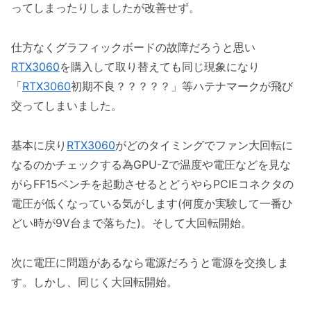
ってしまったりしましたが改善せず。
仕方なくグラフィックボードの故障だろうと思い
RTX3060
を購入して取り替えても同じ現象になり
「
RTX3060
初期不良？？？？？」等ハテナマークが飛び
交ってしまいました。
基本に戻り
RTX3060
がどのタイミングでファン大回転に
なるのかチェックする為GPU-Zで温度や電圧などを見な
がらFF15ベンチを起動させるとどうやらPCIEコネクタの
電圧が低くなっている気がします(何度か実験して一番ひ
どい時が9V台まで落ちた)。そして大回転開始。
次に電圧に問題があるなら電源だろうと電源を交換しま
す。しかし、同じく大回転開始。