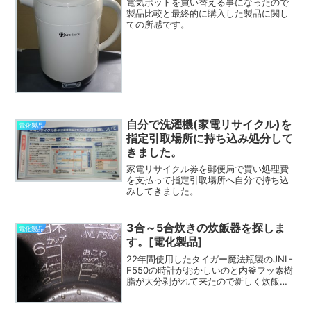
電気ポットを買い替える事になったので
製品比較と最終的に購入した製品に関し
ての所感です。
自分で洗濯機(家電リサイクル)を
電化製品
指定引取場所に持ち込み処分して
きました。
家電リサイクル券を郵便局で貰い処理費
を支払って指定引取場所へ自分で持ち込
みしてきました。
3合～5合炊きの炊飯器を探しま
電化製品
す。[電化製品]
22年間使用したタイガー魔法瓶製のJNL-
F550の時計がおかしいのと内釜フッ素樹
脂が大分剥がれて来たので新しく炊飯器
を購入する為炊飯器の調査をした際のお
話です。