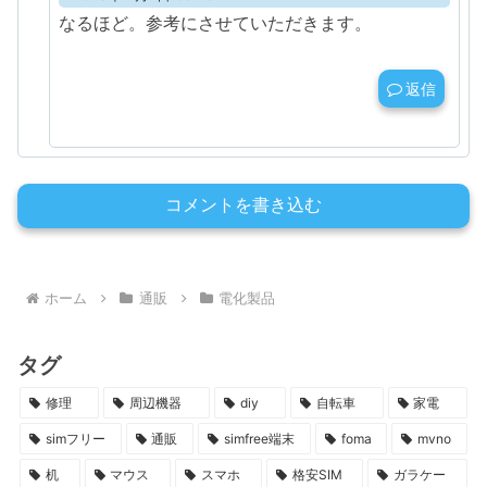
なるほど。参考にさせていただきます。
返信
コメントを書き込む
ホーム
通販
電化製品
タグ
修理
周辺機器
diy
自転車
家電
simフリー
通販
simfree端末
foma
mvno
机
マウス
スマホ
格安SIM
ガラケー