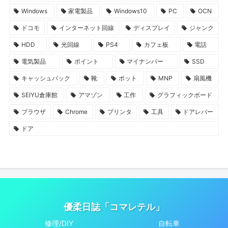
Windows
家電製品
Windows10
PC
OCN
ドコモ
インターネット回線
ディスプレイ
ジャンク
HDD
光回線
PS4
カフェ板
電話
電気製品
ポイント
マイナンバー
SSD
キャッシュバック
靴
ポット
MNP
扇風機
SEIYU倉庫館
アマゾン
工作
グラフィックボード
ブラウザ
Chrome
プリンタ
工具
ドアレバー
ドア
優柔日誌「コマレテル」
修理/DIY
自転車