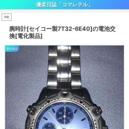
優柔日誌「コマレテル」
PR
腕時計[セイコー製7T32-6E40]の電池交
換[電化製品]
電化製品