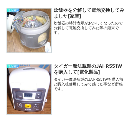
炊飯器を分解して電池交換してみ
電化製品
ました[家電]
炊飯器の時計表示がおかしくなったので
分解して電池交換してみた際の顛末で
す。
タイガー魔法瓶製のJAI-R551W
電化製品
を購入して[電化製品]
タイガー魔法瓶製のJAI-R551Wを購入前
と購入後使用してみて感じた事など所感
です。