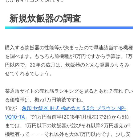
新規炊飯器の調査
購入する炊飯器の性能等が決まったので早速該当する機種
を調べます。もちろん前機種が1万円ですから予算は、1万
円以内で。22年の歳月は、炊飯器のどんな発展ぶりをみ
せてくれるでしょう。
某通販サイトの売れ筋ランキングを見るとあれ？売れてい
る価格帯は、概ね1万円前後ですね。
1位が「
象印 炊飯器 IH式 極め炊き 5.5合 ブラウン NP-
VQ10-TA
」で1万円台前半(2018年1月現在)で2位から5位
までは、1万円以下の炊飯器が並びそれ以降2万円超えが1
機種有って・・・それ以外も大体1万円以内です。少し安