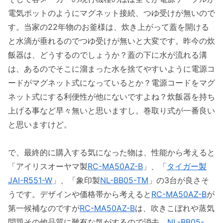
電気ポットのようにマグネット接続、つゆ受けが無いので
す。当家の22年物のお釜様は、炊き上がって蓋を開ける
と水滴が垂れるのでつゆ受けが無いと大変です。昨今の炊
飯器は、どうするのでしょうか？蓋の下に水が流れる溝
は、あるのでそこに溜まった水を捨てやすいように電源コ
ードがマグネット式になっているとか？電源コードをマグ
ネット式にする利便性が他にないですよね？炊飯器を持ち
上げる事など早々無いと思いますし。巻取り式が一番良い
と思いますけど。
で、最終的に購入する気になった物は、性能から考えると
「アイリスオーヤマ製
RC-MA50AZ-B
」、「
タイガー製
JAI-R551-W
」、「象印製
NL-BB05-TM
」の3台が良さそ
うです。デザインや価格帯から考えると
RC-MA50AZ-B
が
第一候補なのですが
RC-MA50AZ-B
は、吹きこぼれや蒸気
問題その他品質に難有な気がするので消去、
NL-BB05-