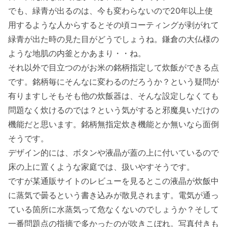
でも、緑青が出るのは、今も変わらないので20年以上使
用するような人からするとその頃コーティングが剥がれて
緑青が出た時の見た目がどうでしょうね。鎌倉の大仏様の
ような地肌の内釜とかあまり・・ね。
それ以外で目立つのがお米の銘柄指定して炊飯ができる点
です。銘柄毎にそんなに変わるのだろうか？という疑問が
有りますしそもそも他の炊飯器は、そんな設定しなくても
問題なく炊けるのでは？という気がすると邪魔臭いだけの
機能だと思います。銘柄無指定炊き機能とか無いなら面倒
そうです。
デザイン的には、ボタンや液晶が蓋の上に付いているので
床の上に置くような家庭では、扱いやすそうです。
ですが某通販サイトのレビューを見るとこの液晶が炊飯中
に蒸気で曇るという書き込みが散見されます。電気が通っ
ている箇所に水蒸気って危なくないのでしょうか？そして
一番問題点の指摘で多かったのが吹きこぼれ。写真付きも