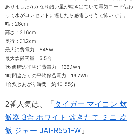
ありましたがかなり酷い量が噴き出ていて電気コード伝わ
って水がコンセントに達したら感電しそうで怖いです。
幅：26cm
高さ：21.6cm
奥行：31.2cm
最大消費電力：645W
最大炊飯容量：5.5合
1炊飯時の平均消費電力：138.1Wh
1時間当たりの平均保温電力：16.2Wh
1合炊きあがり時間：約40-55分
2番人気は、「
タイガー マイコン 炊
飯器 3合 ホワイト 炊きたて ミニ 炊
飯 ジャー JAI-R551-W
」