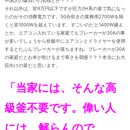
中国人の爆買いの名残とか？？？
それ以外は、皆9万円以下ですが圧力/IH系の釜で気になっ
たのがその消費電力です。50合炊きの業務用2700Wを除
くと皆1000Wを超えています。すごいのだと1400W越え
とか。エアコン入れている家庭でもブレーカーが30Aの事
が多いでしょうから炊飯中にエアコンとドライヤーを使用
するとたぶんブレーカーが落ちますね。ブレーカーが20A
の家庭だとお米が炊けるまで寒さを我慢？？？本当にお大
臣向けの釜だと思います。
「当家には、そんな高
級釜不要です。偉い人
には、解らんので