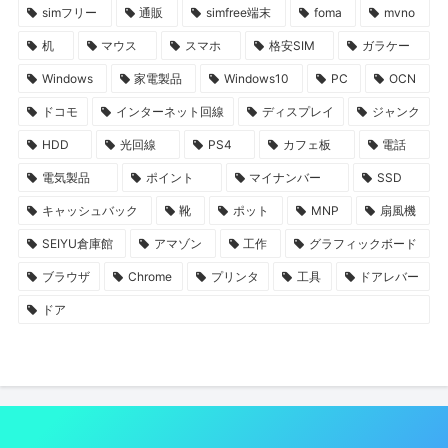
simフリー
通販
simfree端末
foma
mvno
机
マウス
スマホ
格安SIM
ガラケー
Windows
家電製品
Windows10
PC
OCN
ドコモ
インターネット回線
ディスプレイ
ジャンク
HDD
光回線
PS4
カフェ板
電話
電気製品
ポイント
マイナンバー
SSD
キャッシュバック
靴
ポット
MNP
扇風機
SEIYU倉庫館
アマゾン
工作
グラフィックボード
ブラウザ
Chrome
プリンタ
工具
ドアレバー
ドア