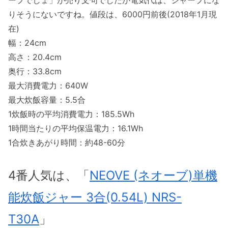
ープでしょ」が売り文句でしたが電気代は、シャープにな
りそうにないですね。値段は、6000円前後(2018年1月現
在)
幅：24cm
高さ：20.4cm
奥行：33.8cm
最大消費電力：640W
最大炊飯容量：5.5合
1炊飯時の平均消費電力：185.5Wh
1時間当たりの平均保温電力：16.1Wh
1合炊きあがり時間：約48-60分
4番人気は、「
NEOVE (ネオーブ)単機
能炊飯ジャー 3合(0.54L) NRS-
T30A
」