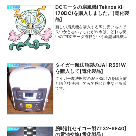
DCモータの扇風機(Teknos KI-
電化製品
170DC)を購入しました。[電化製
品]
新しい扇風機を購入する際に安いもので
良いかと思いましたが昨今は、どれも安
いのでDCモータ搭載という新型扇風機を
購入しました。その扇風機の使い心地等
です。
タイガー魔法瓶製のJAI-R551W
電化製品
を購入して[電化製品]
タイガー魔法瓶製のJAI-R551Wを購入前
と購入後使用してみて感じた事など所感
です。
腕時計[セイコー製7T32-6E40]
電化製品
の電池交換[電化製品]