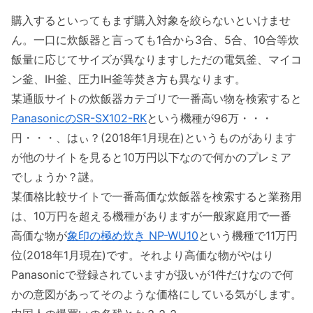
購入するといってもまず購入対象を絞らないといけませ
ん。一口に炊飯器と言っても1合から3合、5合、10合等炊
飯量に応じてサイズが異なりますしただの電気釜、マイコ
ン釜、IH釜、圧力IH釜等焚き方も異なります。
某通販サイトの炊飯器カテゴリで一番高い物を検索すると
PanasonicのSR-SX102-RK
という機種が96万・・・
円・・・、はぃ？(2018年1月現在)というものがあります
が他のサイトを見ると10万円以下なので何かのプレミア
でしょうか？謎。
某価格比較サイトで一番高価な炊飯器を検索すると業務用
は、10万円を超える機種がありますが一般家庭用で一番
高価な物が
象印の極め炊き NP-WU10
という機種で11万円
位(2018年1月現在)です。それより高価な物がやはり
Panasonicで登録されていますが扱いが1件だけなので何
かの意図があってそのような価格にしている気がします。