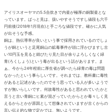
アイリスオーヤマの5.5合炊きで内釜が極厚の銅製釜とな
っています。ぱっと見は、扱いやすそうですし値段も六千
円前後(2018年1月現在)と手ごろな値段です。確かに人気
が出そうな予感。
銅は、熱伝導率が良いという事で採用されているのでしょ
うが銅というと足尾銅山の鉱毒事件が頭に浮かびますし古
い10円玉を見ると錆びたり見た目が余りよろしくなく緑
青(ろくしょう)という毒が出るという話があります。ま
ぁ、今から24年程前に厚生省が調べたら緑青の毒は問題
なかったという事らしいです。それまでは、教科書に毒性
があると記述があったのでそう思っている人が多いようで
すが無いらしいです。何故毒性があると思われていたかと
言うと古い青銅にヒ素が混ざっていたからとか毒々しく見
えるからとかが原因として想像されていますが古くからの
言い伝え的な物で定かでは、無いようです。