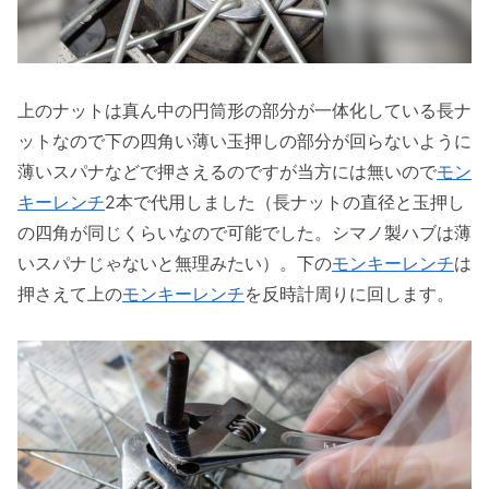
上のナットは真ん中の円筒形の部分が一体化している長ナ
ットなので下の四角い薄い玉押しの部分が回らないように
薄いスパナなどで押さえるのですが当方には無いので
モン
キーレンチ
2本で代用しました（長ナットの直径と玉押し
の四角が同じくらいなので可能でした。シマノ製ハブは薄
いスパナじゃないと無理みたい）。下の
モンキーレンチ
は
押さえて上の
モンキーレンチ
を反時計周りに回します。