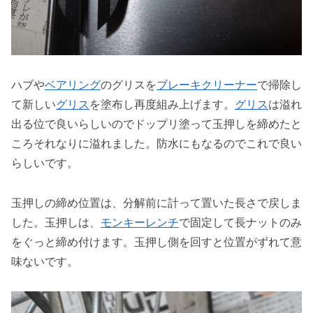
ハブや
ベアリング
のグリスを
ブレーキクリーナー
で掃除し
て新しい
グリス
を塗布し再度組み上げます。
グリス
は溢れ
出る位で良いらしいのでドップリ塗って玉押しを締めたと
ころそれなりに溢れました。防水にもなるのでこれで良い
らしいです。
玉押しの締め位置は、分解前に計って置いた長さで戻しま
した。玉押しは、
モンキーレンチ
で固定して長ナットのみ
をぐっと締め付けます。玉押し側を回すと位置がずれて意
味ないです。