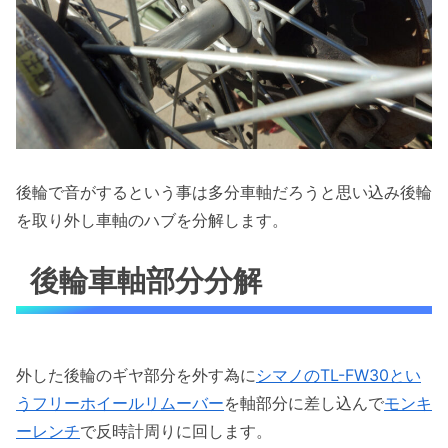
後輪で音がするという事は多分車軸だろうと思い込み後輪
を取り外し車軸のハブを分解します。
後輪車軸部分分解
外した後輪のギヤ部分を外す為に
シマノのTL-FW30とい
うフリーホイールリムーバー
を軸部分に差し込んで
モンキ
ーレンチ
で反時計周りに回します。